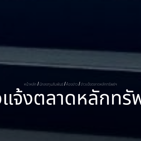
หน้าหลัก
นักลงทุนสัมพันธ์
ห้องข่าว
ข่าวแจ้งตลาดหลักทรัพย์ฯ
ว
แ
จ
ง
ต
ล
า
ด
ห
ล
ก
ท
ร