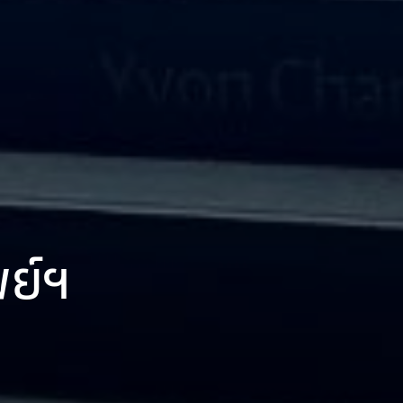
พ
ย
ฯ