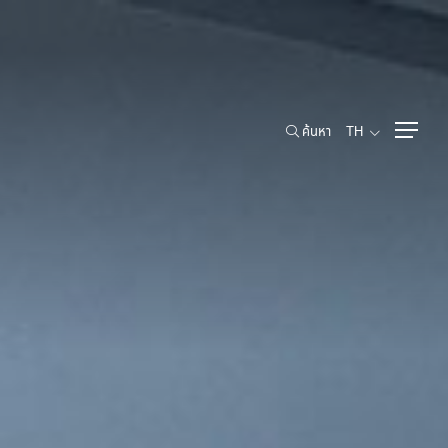
ค้นหา
TH
ค้นหา
TH
ข้อมูลสำหรับผู้ถือหุ้น
รายชื่อผู้ถือหุ้นรายใหญ่
งพาณิชย์
สิทธิของผู้ถือหุ้น
การประชุมผู้ถือหุ้น
นโยบายการจ่ายเงินปันผล
การจองซื้อหุ้นเพิ่มทุน
เอกสารนำเสนอและเว็บแคสต์
ห้องข่าว
ข่าวแจ้งตลาดหลักทรัพย์ฯ