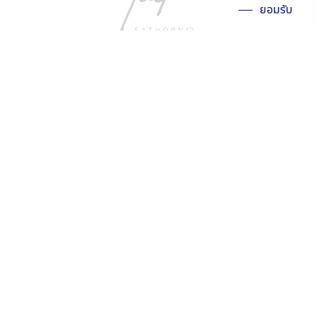
ยอมรับ
เทตต์ สาทร ทเวลฟ์
Live the Iconic Life
Click for more information