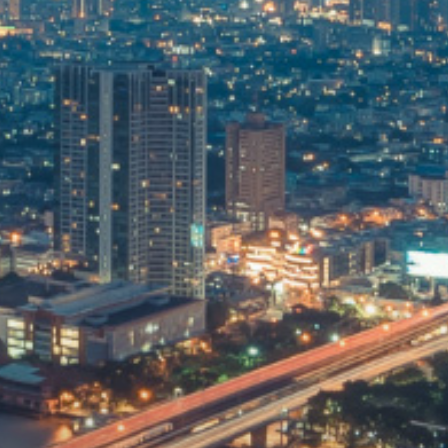
Management Outlook
ปฏิทินนักลงทุน
ศูนย์รวมเอกสารเผยแพร่
สมัครรับข่าวสารบริษัท
ติดต่อนักลงทุนสัมพันธ์