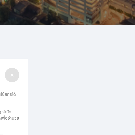
ช้สิทธิได้
 จํากัด
เพื่ออํานวย