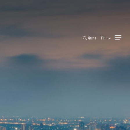
ค้นหา
TH
ค้นหา
TH
ข้อมูลสำหรับผู้ถือหุ้น
รายชื่อผู้ถือหุ้นรายใหญ่
งพาณิชย์
สิทธิของผู้ถือหุ้น
การประชุมผู้ถือหุ้น
นโยบายการจ่ายเงินปันผล
การจองซื้อหุ้นเพิ่มทุน
เอกสารนำเสนอและเว็บแคสต์
ห้องข่าว
ข่าวแจ้งตลาดหลักทรัพย์ฯ