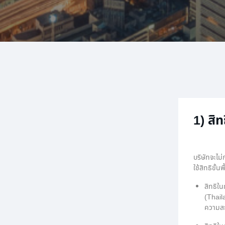
1) สิท
บริษัทจะไม่
ใช้สิทธิขั
สิทธิใน
(Thail
ความสะด