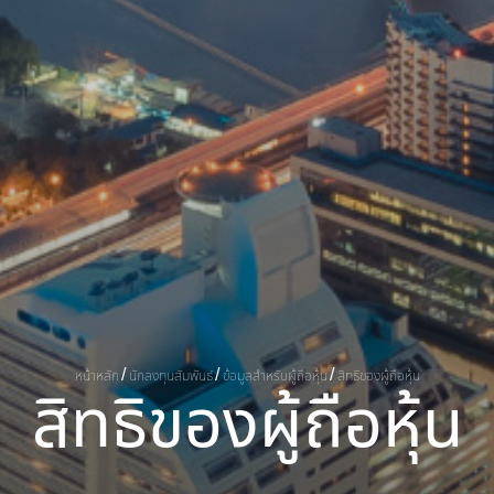
หน้าหลัก
นักลงทุนสัมพันธ์
ข้อมูลสำหรับผู้ถือหุ้น
สิทธิของผู้ถือหุ้น
ส
ท
ธ
ข
อ
ง
ผ
ถ
อ
ห
น