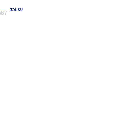
ยอมรับ
567
น 2567
67
1
2