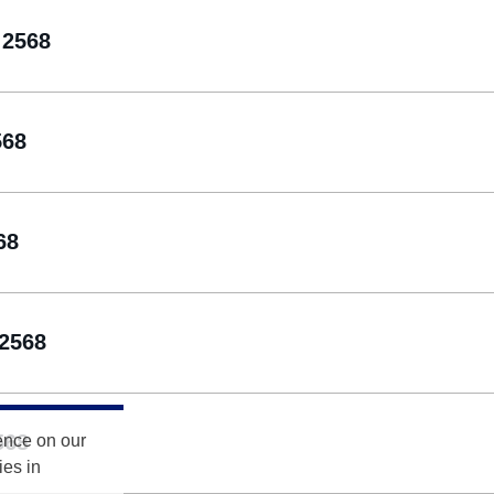
2568
568
68
 2568
568
ence on our
ies in