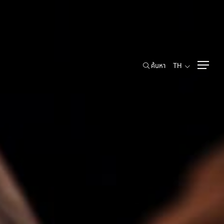
ค้นหา
TH
ค้นหา
TH
ข้อมูลสำหรับผู้ถือหุ้น
รายชื่อผู้ถือหุ้นรายใหญ่
งพาณิชย์
สิทธิของผู้ถือหุ้น
การประชุมผู้ถือหุ้น
นโยบายการจ่ายเงินปันผล
การจองซื้อหุ้นเพิ่มทุน
เอกสารนำเสนอและเว็บแคสต์
ห้องข่าว
ข่าวแจ้งตลาดหลักทรัพย์ฯ