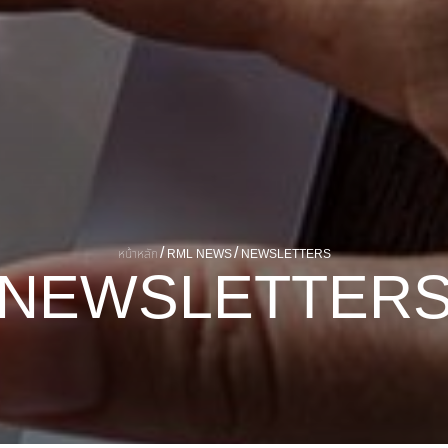
หน้าหลัก
RML NEWS
NEWSLETTERS
N
E
W
S
L
E
T
T
E
R