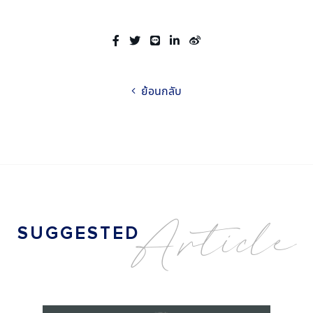
ย้อนกลับ
A
r
t
i
c
l
e
S
U
G
G
E
S
T
E
D