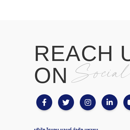
R
E
A
C
H
S
o
c
i
a
O
N