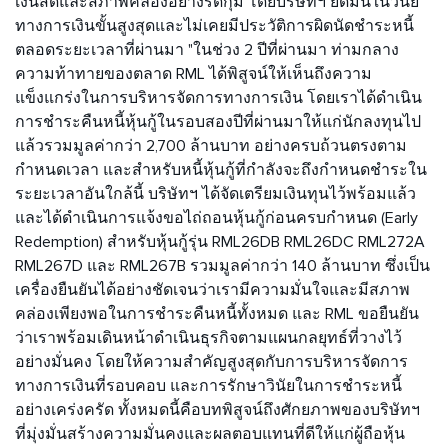
เงินสดและสภาพคล่องอย่างรัดกุม โดยบริษัทฯ ยึดมั่นในวินัย
ทางการเงินขั้นสูงสุดและไม่เคยมีประวัติการผิดนัดชำระหนี้
ตลอดระยะเวลาที่ผ่านมา "ในช่วง 2 ปีที่ผ่านมา ท่ามกลาง
ความท้าทายของตลาด RML ได้พิสูจน์ให้เห็นถึงความ
แข็งแกร่งในการบริหารจัดการทางการเงิน โดยเราได้ดำเนิน
การชำระคืนหนี้หุ้นกู้ในรอบสองปีที่ผ่านมาให้แก่นักลงทุนไป
แล้วรวมมูลค่ากว่า 2,700 ล้านบาท อย่างครบถ้วนตรงตาม
กำหนดเวลา และสำหรับหนี้หุ้นกู้ที่กำลังจะถึงกำหนดชำระใน
ระยะเวลาอันใกล้นี้ บริษัทฯ ได้จัดเตรียมเงินทุนไว้พร้อมแล้ว
และได้ดำเนินการแจ้งขอไถ่ถอนหุ้นกู้ก่อนครบกำหนด (Early
Redemption) สำหรับหุ้นกู้รุ่น RML26DB RML26DC RML272A
RML267D และ RML267B รวมมูลค่ากว่า 140 ล้านบาท ซึ่งเป็น
เครื่องยืนยันได้อย่างชัดเจนว่าเรามีความมั่นใจและมีสภาพ
คล่องเพียงพอในการชำระคืนหนี้ทั้งหมด และ RML ขอยืนยัน
ว่าเราพร้อมเดินหน้าดำเนินธุรกิจตามแผนกลยุทธ์ที่วางไว้
อย่างมั่นคง โดยให้ความสำคัญสูงสุดกับการบริหารจัดการ
ทางการเงินที่รอบคอบ และการรักษาวินัยในการชำระหนี้
อย่างเคร่งครัด ทั้งหมดนี้คือบทพิสูจน์ถึงศักยภาพของบริษัทฯ
ที่มุ่งมั่นสร้างความมั่นคงและผลตอบแทนที่ดีให้แก่ผู้ถือหุ้น