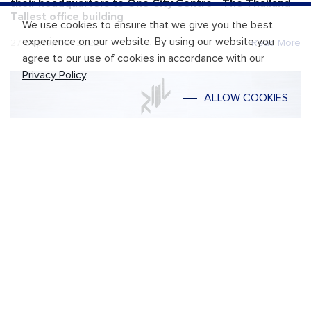
their headquarters to One City Centre - The Thailand
Tallest office building
We use cookies to ensure that we give you the best
experience on our website. By using our website you
27 September 2022
Read More
agree to our use of cookies in accordance with our
Privacy Policy
.
ALLOW COOKIES
雷蒙置地Raimon Land重磅推出The Estelle Phrom Phong
——Sukhumvit市中心的唯一超豪華公寓。預計從第四季度